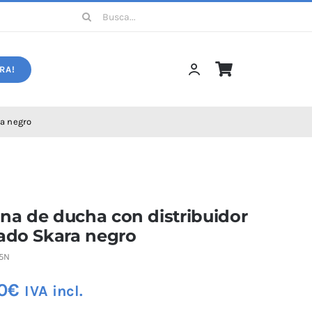
Buscar:
RA!
a negro
a de ducha con distribuidor
ado Skara negro
5N
0
€
IVA incl.