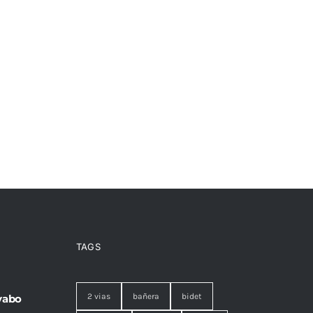
TAGS
2 vias
bañera
bidet
vabo