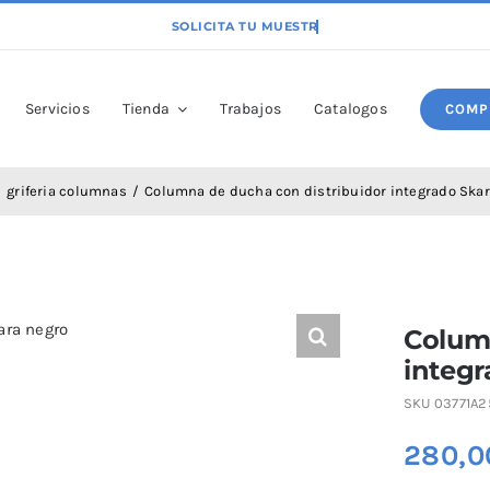
Servicios
Tienda
Trabajos
Catalogos
COMP
griferia columnas
Columna de ducha con distribuidor integrado Skar
Column
integr
SKU
03771A2
280,0