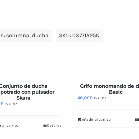
as:
columna
,
ducha
SKU:
03771A25N
Conjunto de ducha
Grifo monomando de 
potrado con pulsador
Basic
Skara
46,00
€
IVA incl.
0
€
IVA incl.
Añadir al carrito
 al carrito
Detalles