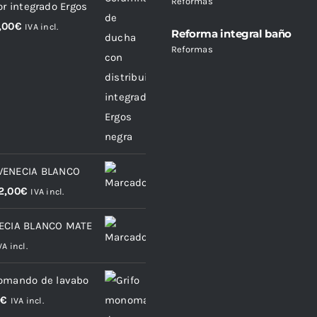
Reformas
or integrado Ergos
,00
€
IVA incl.
Reforma integral baño
Reformas
VENECIA BLANCO
2,00
€
IVA incl.
NECIA BLANCO MATE
VA incl.
omando de lavabo
0
€
IVA incl.