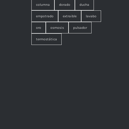
columna
dorado
ducha
empotrado
extraible
lavabo
oro
osmosis
pulsador
termostática