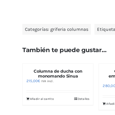
Categorías:
griferia columnas
Etiquet
También te puede gustar…
a
Columna de ducha con
ador
monomando Sinua
em
215,00
€
IVA incl.
280,0
Detalles
Añadir al carrito
Detalles
Añadir