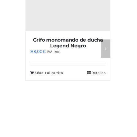
emp
250,00
Grifo monomando de ducha
Legend Negro
98,00
€
IVA incl.
Añadir
Añadir al carrito
Detalles