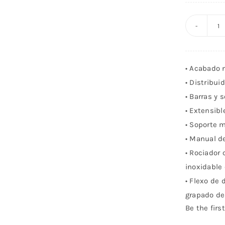
C
d
d
• Acabado 
c
• Distribui
di
• Barras y 
i
• Extensib
S
• Soporte 
n
• Manual d
c
• Rociador
inoxidable
• Flexo de 
grapado de
Be the first