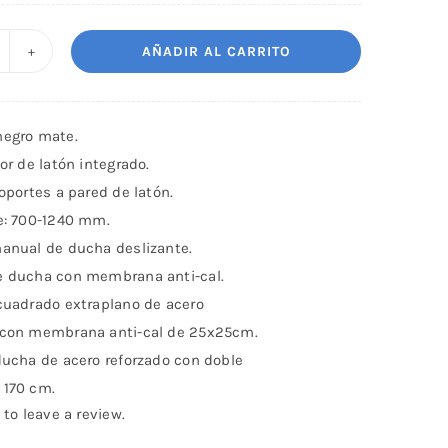
AÑADIR AL CARRITO
olumna
e
ucha
negro mate.
on
dor de latón integrado.
stribuidor
soportes a pared de latón.
ntegrado
le: 700-1240 mm.
kara
manual de ducha deslizante.
egro
e ducha con membrana anti-cal.
antidad
 cuadrado extraplano de acero
 con membrana anti-cal de 25x25cm.
ducha de acero reforzado con doble
 170 cm.
 to leave a review.