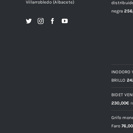
Villarrobledo (Albacete)
distribuid
negra
256
INODORO 
BRILLO
24
BIDET VE
230,00
€
I
Grifo mon
Faro
76,0