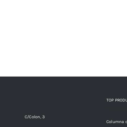
TOP PROD
Top rated
C/Colon, 3
Columna 