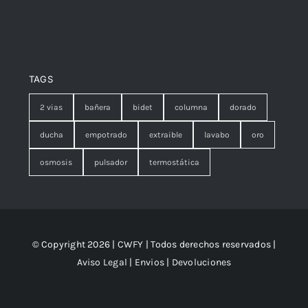
TAGS
2 vias
bañera
bidet
columna
dorado
ducha
empotrado
extraible
lavabo
oro
osmosis
pulsador
termostática
© Copyright 2026 |
CWFY
| Todos derechos reservados |
Aviso Legal
|
Envios
|
Devoluciones