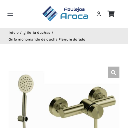
Saltar
al
Toggle
contenido
Navigation
Home
Inicio
griferia duchas
Grifo monomando de ducha Plenum dorado
Servicios
Tienda
Trabajos
Catalogos
Compra!