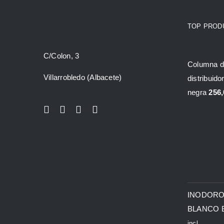
TOP PROD
Top rated 
C/Colon, 3
Columna d
Villarrobledo (Albacete)
distribuido
negra
256,
INODORO
BLANCO 
incl.