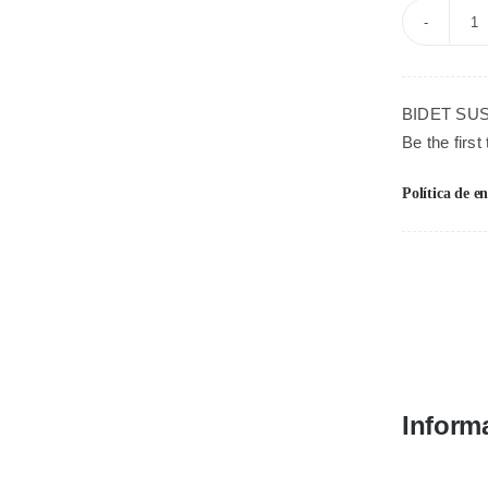
B
V
B
BIDET SU
B
Be the first
ca
Política de e
Inform