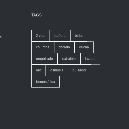
TAGS
2 vias
bañera
bidet
o
columna
dorado
ducha
empotrado
extraible
lavabo
oro
osmosis
pulsador
termostática