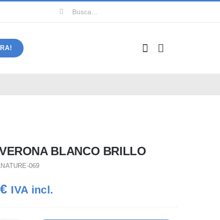
Buscar:
RA!
 VERONA BLANCO BRILLO
LNATURE-069
0
€
IVA incl.