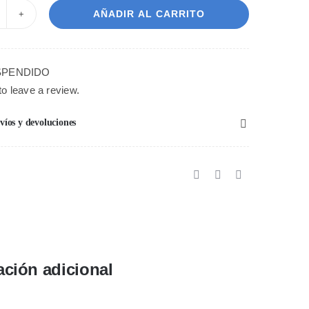
AÑADIR AL CARRITO
IDET
ERONA
LANCO
SPENDIDO
RILLO
 to leave a review.
ntidad
nvíos y devoluciones
ación adicional