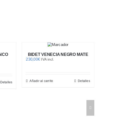
ANCO
BIDET VENECIA NEGRO MATE
BIDE
230,00
€
115,00
IVA incl.
Añadir al carrito
Detalles
Añadir 
Detalles