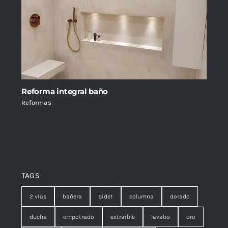
Reforma integral baño
Reformas
TAGS
2 vias
bañera
bidet
columna
dorado
ducha
empotrado
extraible
lavabo
oro