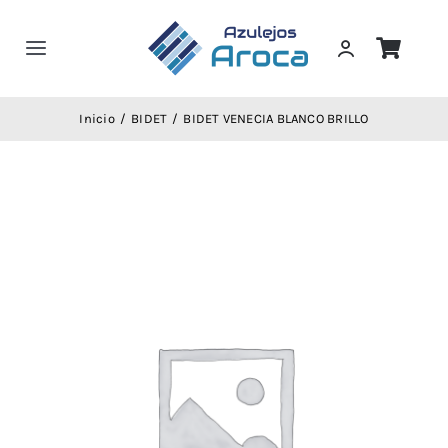
Saltar
al
Toggle
contenido
Navigation
Home
Inicio
BIDET
BIDET VENECIA BLANCO BRILLO
Servicios
Tienda
Trabajos
Catalogos
Compra!