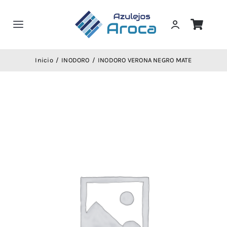
Saltar
al
Toggle
contenido
Navigation
Home
Inicio
INODORO
INODORO VERONA NEGRO MATE
Servicios
Tienda
Trabajos
Catalogos
Compra!