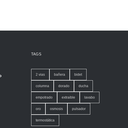
TAGS
2 vias
bañera
bidet
o
columna
dorado
ducha
empotrado
extraible
lavabo
oro
osmosis
pulsador
termostática