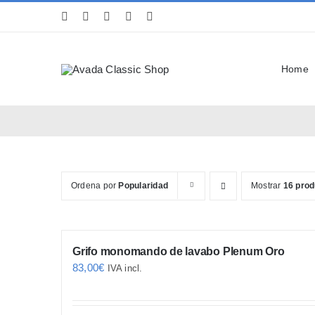
Saltar
al
contenido
Home
Ordena por
Popularidad
Mostrar
16 pro
Grifo monomando de lavabo Plenum Oro
83,00
€
IVA incl.